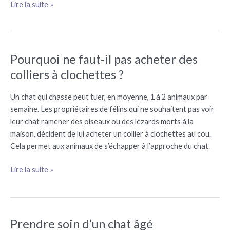
Lire la suite »
Pourquoi ne faut-il pas acheter des
Pourquoi
ne
colliers à clochettes ?
faut-
il
Un chat qui chasse peut tuer, en moyenne, 1 à 2 animaux par
pas
semaine. Les propriétaires de félins qui ne souhaitent pas voir
acheter
leur chat ramener des oiseaux ou des lézards morts à la
des
maison, décident de lui acheter un collier à clochettes au cou.
colliers
Cela permet aux animaux de s’échapper à l’approche du chat.
à
clochettes
Lire la suite »
?
Prendre soin d’un chat âgé
Prendre