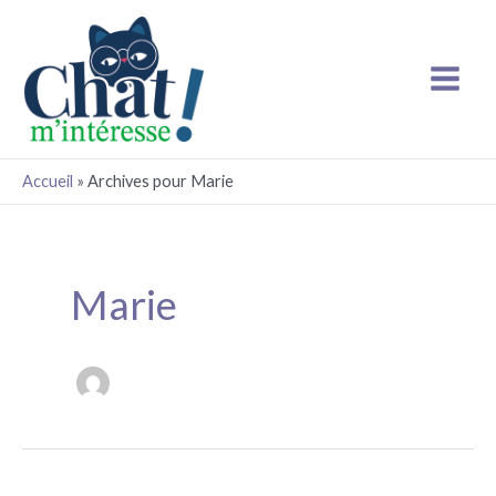
Aller
Main
au
Menu
contenu
Accueil
»
Archives pour Marie
Pagination
d’article
Marie