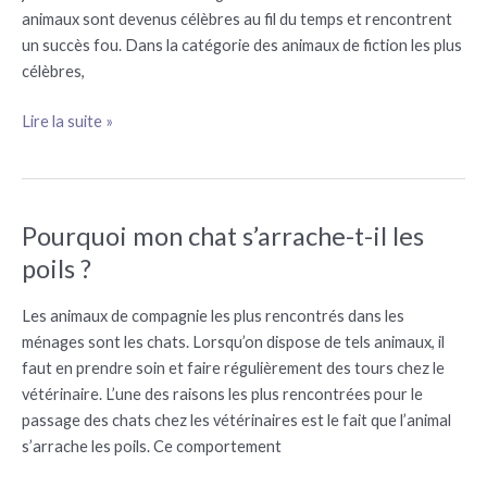
en
animaux sont devenus célèbres au fil du temps et rencontrent
fiction
un succès fou. Dans la catégorie des animaux de fiction les plus
célèbres,
Lire la suite »
Pourquoi mon chat s’arrache-t-il les
Pourquoi
mon
poils ?
chat
s’arrache-
Les animaux de compagnie les plus rencontrés dans les
t-
ménages sont les chats. Lorsqu’on dispose de tels animaux, il
il
faut en prendre soin et faire régulièrement des tours chez le
les
vétérinaire. L’une des raisons les plus rencontrées pour le
poils
passage des chats chez les vétérinaires est le fait que l’animal
?
s’arrache les poils. Ce comportement