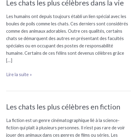
Les chats les plus célèbres dans la vie
Les
chats
les
Les humains ont depuis toujours établi un lien spécial avec les
plus
boules de poils comme les chats. Ces derniers sont considérés
célèbres
comme des animaux adorables. Outre ces qualités, certains
dans
chats se démarquent des autres en présentant des facultés
la
spéciales ou en occupant des postes de responsabilité
vie
humaine. Certains de ces félins sont devenus célèbres grâce
[…]
Lire la suite »
Les chats les plus célèbres en fiction
Les
chats
les
La fiction est un genre cinématographique lié à la science-
plus
fiction qui plaît à plusieurs personnes. Il n’est pas rare de voir
célèbres
jouer des animaux dans ces genres de films ou séries. Les