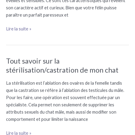
éveillés et sensibles. Ce sont ces caractéristiques qui révèlent
jeux
son caractère actif et curieux. Bien que votre félin puisse
d’intelligence
paraître un parfait paresseux et
Lire la suite »
Tout savoir sur la
Tout
savoir
stérilisation/castration de mon chat
sur
la
La stérilisation est l’ablation des ovaires de la femelle tandis
stérilisation/castration
que la castration se réfère à l’ablation des testicules du mâle.
de
Pour les faire, une opération est souvent effectuée par un
mon
spécialiste. Cela permet non seulement de supprimer les
chat
attributs sexuels du chat mâle, mais aussi de modifier son
comportement et pour limiter la naissance
Lire la suite »