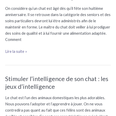
soin
d’un
On considère qu’un chat est âgé dès qu’il fête son huitième
chat
anniversaire. Il se retrouve dans la catégorie des seniors et des
âgé
soins particuliers devront lui être administrés afin de le
maintenir en forme. Le maître du chat doit veiller à lui prodiguer
des soins de qualité et à lui fournir une alimentation adaptée.
Comment
Lire la suite »
Stimuler l’intelligence de son chat : les
Stimuler
l’intelligence
jeux d’intelligence
de
son
Le chat est l’un des animaux domestiques les plus adorables.
chat
Nous pouvons l’adopter et l’apprendre à jouer. On ne vous
:
contredira pas quant au fait que ces félins sont des animaux
les