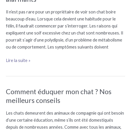
boit
beaucoup
Il n’est pas rare pour un propriétaire de voir son chat boire
:
beaucoup d’eau. Lorsque cela devient une habitude pour le
les
félin, il faudrait commencer par s’interroger. Les raisons qui
signes
expliquent une soif excessive chez un chat sont nombreuses. Il
alarmants
pourrait s’agir d’une polydipsie, d’un problème de métabolisme
ou de comportement. Les symptômes suivants doivent
Lire la suite »
Comment éduquer mon chat ? Nos
Comment
éduquer
meilleurs conseils
mon
chat
Les chats demeurent des animaux de compagnie qui ont besoin
?
d’une certaine éducation, même s’ils ont été domestiqués
Nos
depuis de nombreuses années. Comme avec tous les animaux,