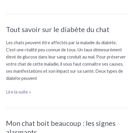
Tout savoir sur le diabète du chat
Tout
savoir
sur
Les chats peuvent être affectés par la maladie du diabète.
le
C’est une réalité peu connue de tous. Un taux démesurément
diabète
élevé de glucose dans leur sang conduit au mal. Pour préserver
du
votre chat de cette maladie, il vous faut connaître ses causes,
chat
ses manifestations et son impact sur sa santé. Deux types de
diabète peuvent
Lire la suite »
Mon chat boit beaucoup : les signes
Mon
chat
alarmants