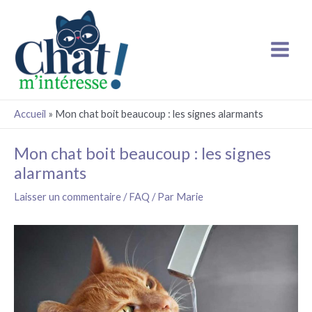
Aller
Main
au
Menu
contenu
Accueil
»
Mon chat boit beaucoup : les signes alarmants
Navigation
Mon chat boit beaucoup : les signes
des
alarmants
articles
Laisser un commentaire
/
FAQ
/ Par
Marie