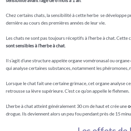
sensibilité avant l’âge de 6 mois à 1 an
.
Chez certains chats, la sensibilité à cette herbe se développe 
dernière au cours des premières années de leur vie.
Les chats ne sont pas toujours réceptifs à l’herbe à chat. Cette
sont sensibles à l’herbe à chat
.
Il s’agit d’une structure appelée organe voméronasal ou organe de
qui analyse certaines substances, notamment les phéromones, 
Lorsque le chat fait une certaine grimace, cet organe analyse ce
retrousse sa lèvre supérieure. C’est ce qu’on appelle le flehmen.
L’herbe à chat atteint généralement 30 cm de haut et crée une
o
drogue. Ils deviennent alors un peu fou pendant près de 15 minut
Les effets de 