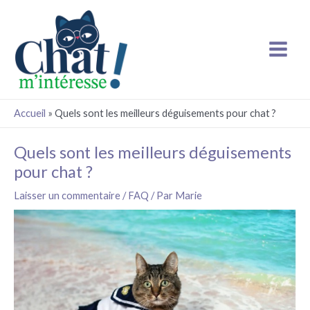
Aller
Main
au
Menu
contenu
Accueil
»
Quels sont les meilleurs déguisements pour chat ?
Navigation
Quels sont les meilleurs déguisements
des
pour chat ?
articles
Laisser un commentaire
/
FAQ
/ Par
Marie