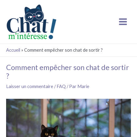
Aller
Main
au
Menu
contenu
Accueil
»
Comment empêcher son chat de sortir ?
Navigation
Comment empêcher son chat de sortir
des
?
articles
Laisser un commentaire
/
FAQ
/ Par
Marie