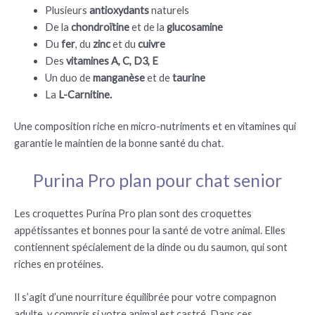
Plusieurs
antioxydants
naturels
De la
chondroïtine
et de la
glucosamine
Du
fer
, du
zinc
et du
cuivre
Des
vitamines A, C, D3, E
Un duo de
manganèse
et de
taurine
La
L-Carnitine.
Une composition riche en micro-nutriments et en vitamines qui
garantie le maintien de la bonne santé du chat.
Purina Pro plan pour chat senior
Les croquettes Purina Pro plan sont des croquettes
appétissantes et bonnes pour la santé de votre animal. Elles
contiennent spécialement de la dinde ou du saumon, qui sont
riches en protéines.
Il s’agit d’une nourriture équilibrée pour votre compagnon
adulte, y compris si votre animal est castré. Dans ces